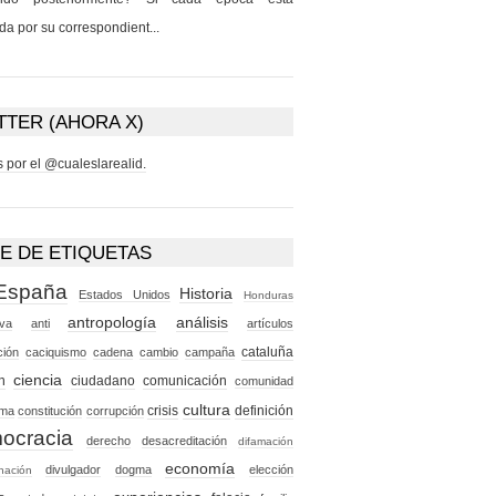
a por su correspondient...
TTER (AHORA X)
 por el @cualeslarealid.
E DE ETIQUETAS
España
Historia
Estados Unidos
Honduras
antropología
análisis
iva
anti
artículos
cataluña
ción
caciquismo
cadena
cambio
campaña
ciencia
n
ciudadano
comunicación
comunidad
cultura
crisis
definición
oma
constitución
corrupción
ocracia
derecho
desacreditación
difamación
economía
divulgador
dogma
elección
inación