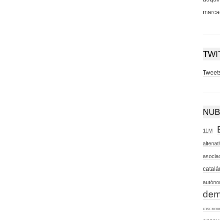
marcad
TWI
Tweets
NUB
11M
altenat
asocia
catalá
autón
dem
discrim