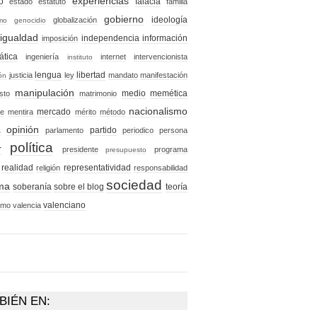
experiencias
o
falacia
estado
estatuto
familia
gobierno
ideología
globalización
smo
genocidio
igualdad
independencia
información
imposición
ática
ingeniería
internet
intervencionista
instituto
lengua
libertad
justicia
ley
mandato
manifestación
ón
manipulación
medio
memética
sto
matrimonio
nacionalismo
mercado
je
mentira
mérito
método
opinión
a
partido
parlamento
periodico
persona
política
r
presidente
programa
presupuesto
realidad
representatividad
religión
responsabilidad
sociedad
ema
soberanía
sobre el blog
teoría
valenciano
ismo
valencia
BIÉN EN: