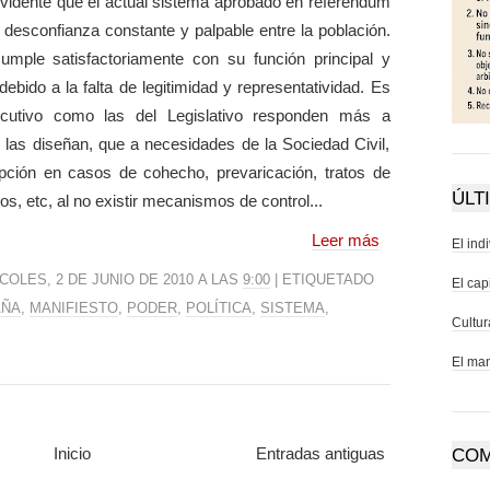
 evidente que el actual sistema aprobado en referéndum
desconfianza constante y palpable entre la población.
ple satisfactoriamente con su función principal y
ebido a la falta de legitimidad y representatividad. Es
ecutivo como las del Legislativo responden más a
ue las diseñan, que a necesidades de la Sociedad Civil,
pción en casos de cohecho, prevaricación, tratos de
ÚLT
os, etc, al no existir mecanismos de control...
Leer más
El ind
COLES, 2 DE JUNIO DE 2010 A LAS
9:00
| ETIQUETADO
El cap
AÑA
,
MANIFIESTO
,
PODER
,
POLÍTICA
,
SISTEMA
,
Cultu
El man
Inicio
Entradas antiguas
COM