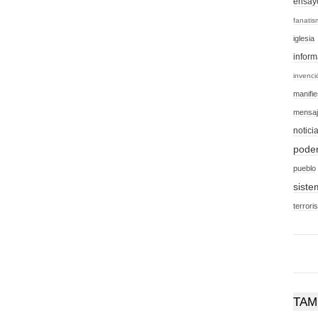
ensay
fanati
iglesia
inform
invenci
manifie
mensa
notici
pode
pueblo
sist
terror
TAM