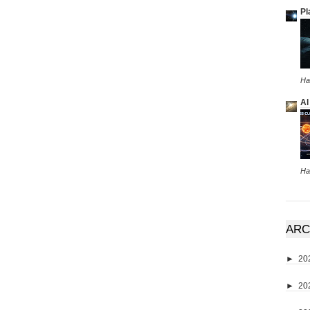
Pl
Ha
Al
Ha
ARC
►
20
►
20