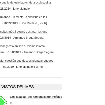
 que lo de este ladrón de artículos, el tal
/28/2024
- Lino Moinelo
rmando. En efecto, la similitud en las
..
- 10/29/2019
- Lino Moinelo [I vs. R]
moltes més, i després estaran les que
0/8/2019
- Armando Brega Segura
lano y catalán son el mismo idioma,
en...
- 10/8/2019
- Armando Brega Segura
ier cuestión que desees plantear puedes
.
- 5/1/2019
- Lino Moinelo [I vs. R]
 VISTOS DEL MES
Las falacias del nacionalismo incívico
(I)