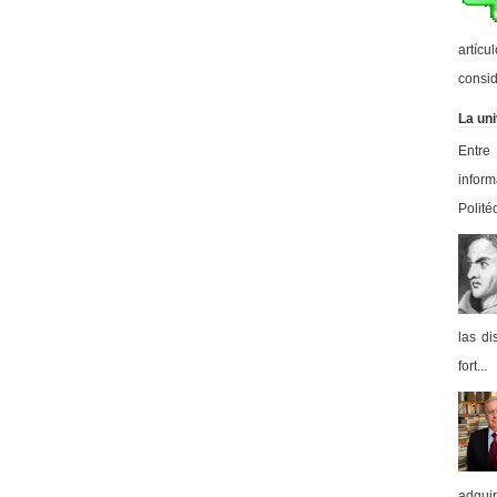
artícu
consid
La uni
Entre
inform
Polité
las di
fort...
adqui