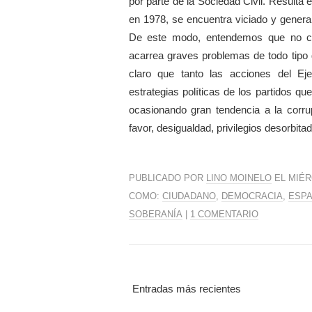
por parte de la Sociedad Civil. Resulta
en 1978, se encuentra viciado y genera 
De este modo, entendemos que no cum
acarrea graves problemas de todo tipo d
claro que tanto las acciones del Ej
estrategias políticas de los partidos q
ocasionando gran tendencia a la corru
favor, desigualdad, privilegios desorbitad
PUBLICADO POR
LINO MOINELO
EL MIÉR
COMO:
CIUDADANO
,
DEMOCRACIA
,
ESP
SOBERANÍA
|
1 COMENTARIO
Entradas más recientes