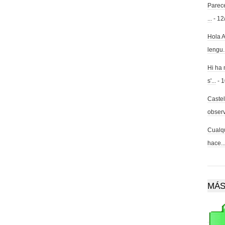
Parece
...
- 12
Hola A
lengu.
Hi ha 
s'...
- 1
Castel
observ
Cualqu
hace..
MÁS